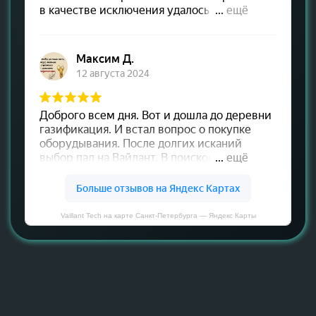
Vaillant Tech на карте Санкт‑Петербурга — Яндекс Карты