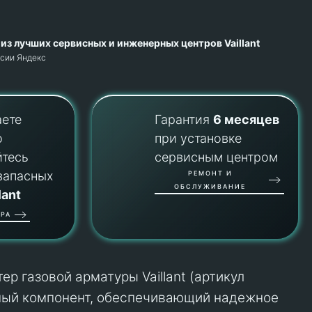
из лучших сервисных и инженерных центров Vaillant
рсии Яндекс
аете
Гарантия
6 месяцев
о
при установке
йтесь
сервисным центром
запасных
РЕМОНТ И
ОБСЛУЖИВАНИЕ
lant
РА
р газовой арматуры Vaillant (артикул
ный компонент, обеспечивающий надежное