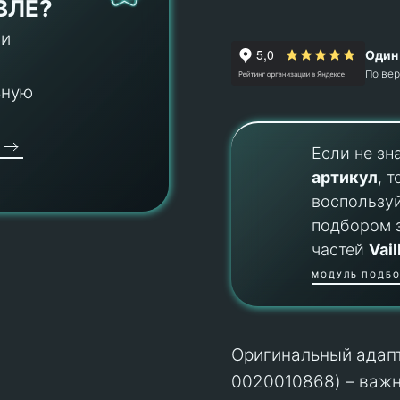
ВЛЕ?
 и
Один 
По ве
ьную
Если не зн
артикул
, т
воспользу
подбором 
частей
Vail
МОДУЛЬ ПОДБО
Оригинальный адапте
0020010868) – важ