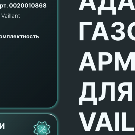
АДА
рт.
0020010868
ГАЗ
комплектность
АРМ
ДЛЯ
VAI
И