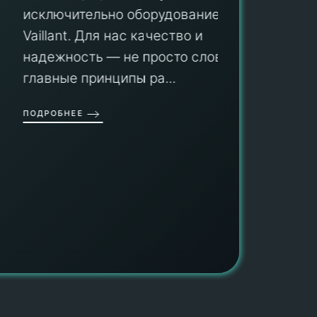
Мы гар
исключительно оборудование
профес
aillant. Для нас качество и
оборуд
надежность — не просто слова, а
гарант
главные принципы ра...
провед
ОДРОБНЕЕ
работы
работат
быть ув
ПОДРОБН