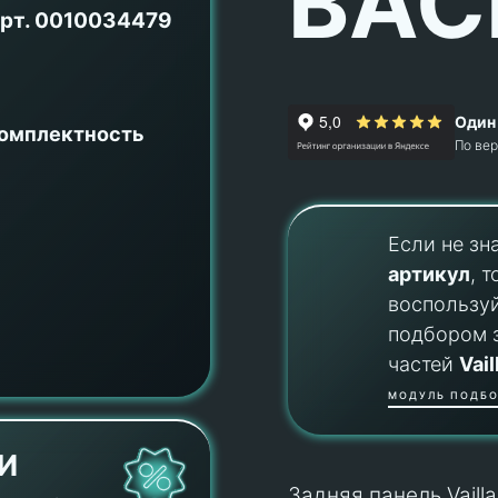
BAC
рт.
0010034479
Один 
комплектность
По ве
Если не зн
артикул
, т
воспользу
подбором 
частей
Vail
МОДУЛЬ ПОДБО
И
Задняя панель Vail