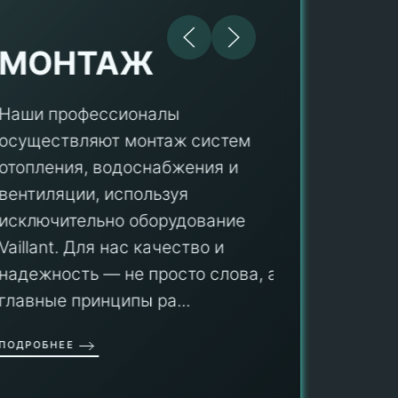
МОНТАЖ
Наши профессионалы
осуществляют монтаж систем
ПУ
отопления, водоснабжения и
вентиляции, используя
Мы гар
исключительно оборудование
профес
aillant. Для нас качество и
оборуд
надежность — не просто слова, а
гарант
главные принципы ра...
провед
ОДРОБНЕЕ
работы
работат