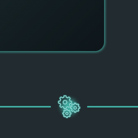
быть ув
ПОДРОБН