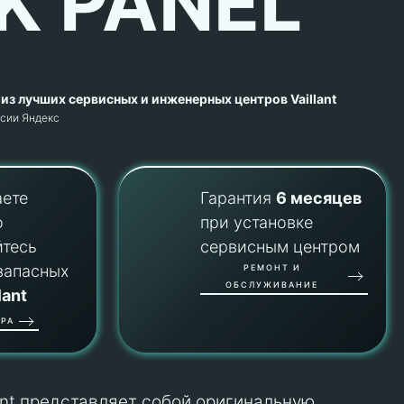
K PANEL
из лучших сервисных и инженерных центров Vaillant
рсии Яндекс
аете
Гарантия
6 месяцев
о
при установке
йтесь
сервисным центром
запасных
РЕМОНТ И
ОБСЛУЖИВАНИЕ
lant
РА
lant представляет собой оригинальную