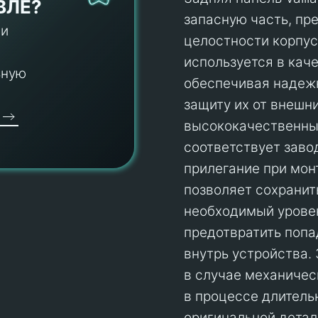
ВЛЕ?
запасную часть, пр
 и
целостности корпус
используется в кач
ьную
обеспечивая надежн
защиту их от внешн
высококачественных
соответствует заво
прилегание при мон
позволяет сохранит
необходимый уровен
предотвратить попа
внутрь устройства.
в случае механичес
в процессе длитель
оригинальной детал