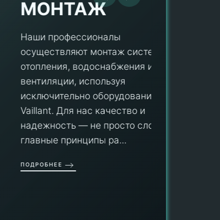
МОНТАЖ
Наши профессионалы
осуществляют монтаж систем
ПУ
отопления, водоснабжения и
вентиляции, используя
Мы гар
исключительно оборудование
профес
aillant. Для нас качество и
оборуд
надежность — не просто слова, а
гарант
главные принципы ра...
провед
ОДРОБНЕЕ
работы
работат
быть ув