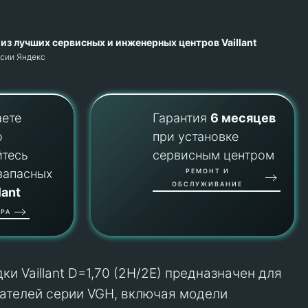
из лучших сервисных и инженерных центров Vaillant
рсии Яндекс
аете
Гарантия
6 месяцев
о
при установке
йтесь
сервисным центром
запасных
РЕМОНТ И
ОБСЛУЖИВАНИЕ
lant
РА
и Vaillant D=1,70 (2H/2E) предназначен для
ателей серии VGH, включая модели