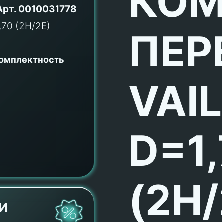
КОМ
Арт.
0010031778
ПЕР
комплектность
VAI
D=1
(2H/
И