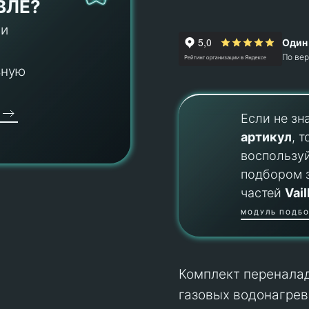
ВЛЕ?
 и
Один 
По ве
ьную
Если не зн
артикул
, т
воспользу
подбором 
частей
Vail
МОДУЛЬ ПОДБО
Комплект переналадк
газовых водонагрев