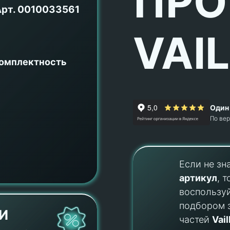
ПРО
Арт.
0010033561
VAI
комплектность
Один 
По ве
Если не зн
артикул
, т
воспользу
подбором 
И
частей
Vail