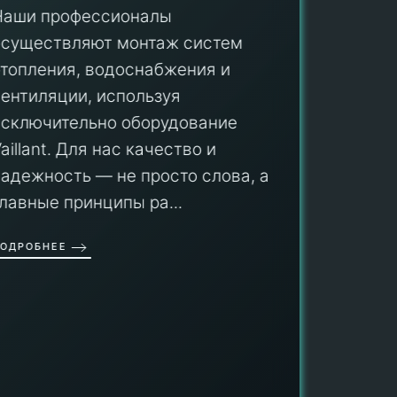
Наши профессионалы
осуществляют монтаж систем
ПУ
отопления, водоснабжения и
вентиляции, используя
Мы гар
исключительно оборудование
профес
aillant. Для нас качество и
оборуд
надежность — не просто слова, а
гарант
главные принципы ра...
провед
ОДРОБНЕЕ
работы
работат
быть ув
ПОДРОБН