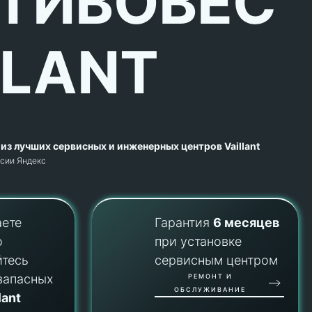
ТИВОВЕС
LLANT
из лучших сервисных и инженерных центров Vaillant
рсии Яндекс
аете
Гарантия
6 месяцев
о
при установке
йтесь
сервисным центром
запасных
РЕМОНТ И
ОБСЛУЖИВАНИЕ
lant