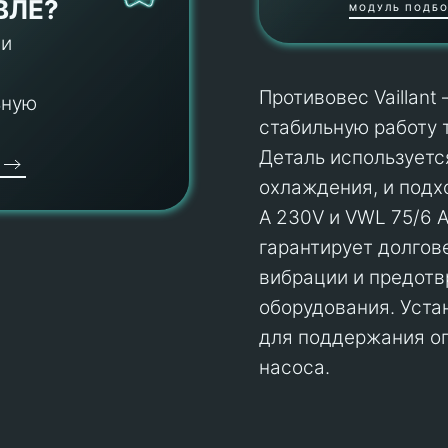
ВЛЕ?
МОДУЛЬ ПОДБО
 и
Противовес Vaillan
ьную
стабильную работу 
Деталь используется
охлаждения, и подх
A 230V и VWL 75/6 
гарантирует долгов
вибрации и предот
оборудования. Уста
для поддержания оп
насоса.