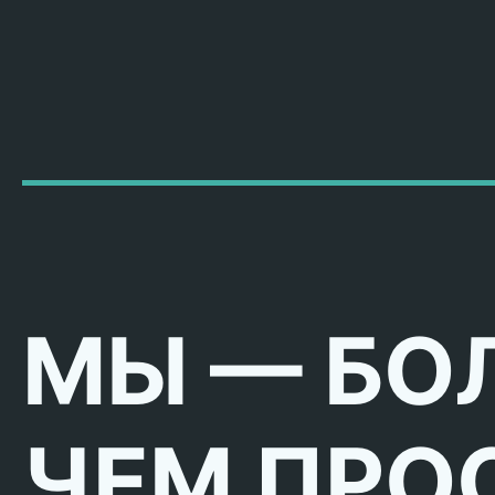
МЫ — БО
ЧЕМ ПРО