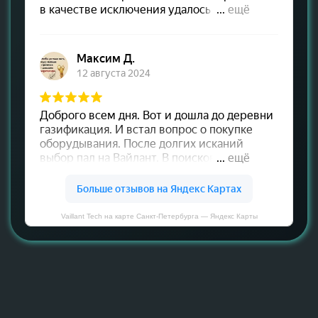
Vaillant Tech на карте Санкт‑Петербурга — Яндекс Карты