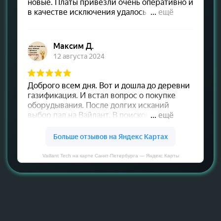
Vaillant Tech на карте Санкт‑Петербурга — Яндекс Карты