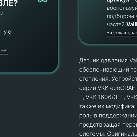
ВЛЕ?
воспользу
 и
подбором 
частей
Vail
ьную
МОДУЛЬ ПОДБО
Датчик давления Vai
обеспечивающий то
отопления. Устройс
серии VKK ecoCRAFT
E, VKK 1606/3-E, VK
также их модификац
роль в поддержании
предотвращая пере
системы. Оригинальн