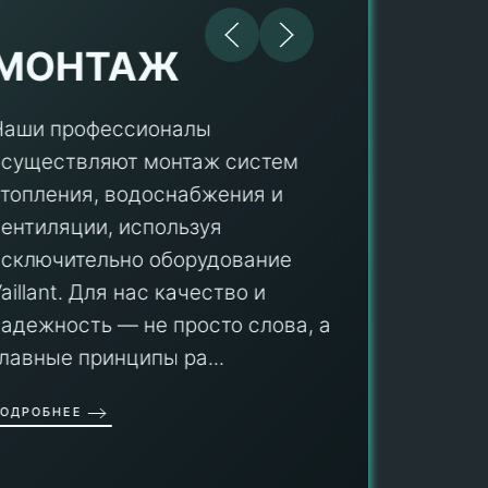
МОНТАЖ
Наши профессионалы
осуществляют монтаж систем
ПУ
отопления, водоснабжения и
вентиляции, используя
Мы гар
исключительно оборудование
профес
aillant. Для нас качество и
оборуд
надежность — не просто слова, а
гарант
главные принципы ра...
провед
ОДРОБНЕЕ
работы
работат
быть ув