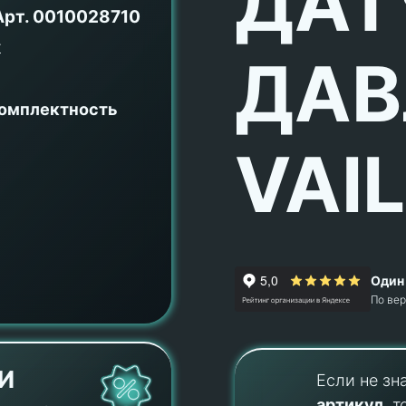
ДАТ
Арт.
0010028710
ДАВ
комплектность
VAI
Один 
По ве
И
Если не зн
артикул
, т