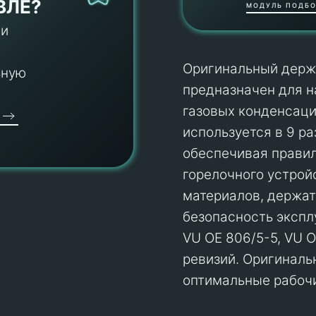
ВЛЕ?
МОДУЛЬ ПОДБО
 и
Оригинальный держат
ьную
предназначен для н
газовых конденсаци
используется в 9 р
обеспечивая правил
горелочного устрой
материалов, держат
безопасность экспл
VU OE 806/5-5, VU O
ревизий. Оригинальн
оптимальные рабоч