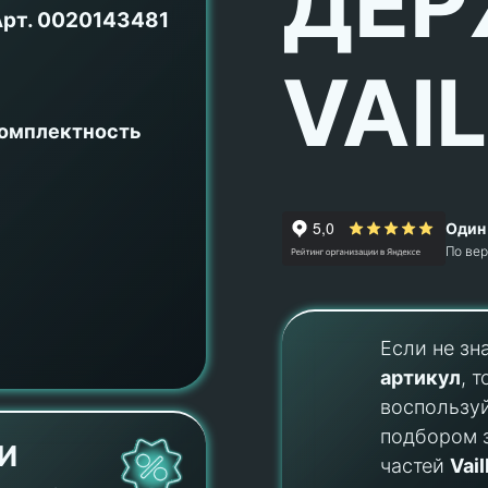
ДЕР
Арт.
0020143481
VAI
комплектность
Один 
По ве
Если не зн
артикул
, т
воспользу
подбором 
И
частей
Vail