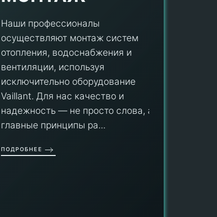
Наши профессионалы
осуществляют монтаж систем
ПУ
отопления, водоснабжения и
вентиляции, используя
Мы гар
исключительно оборудование
профес
aillant. Для нас качество и
оборуд
надежность — не просто слова, а
гарант
главные принципы ра...
провед
ОДРОБНЕЕ
работы
работат
быть ув
ПОДРОБН