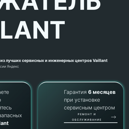
ЖАТЕЛЬ
LLANT
из лучших сервисных и инженерных центров Vaillant
рсии Яндекс
аете
Гарантия
6 месяцев
о
при установке
йтесь
сервисным центром
запасных
РЕМОНТ И
ОБСЛУЖИВАНИЕ
lant