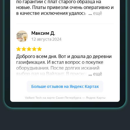
Vaillant Tech на карте Санкт‑Петербурга — Яндекс Карты