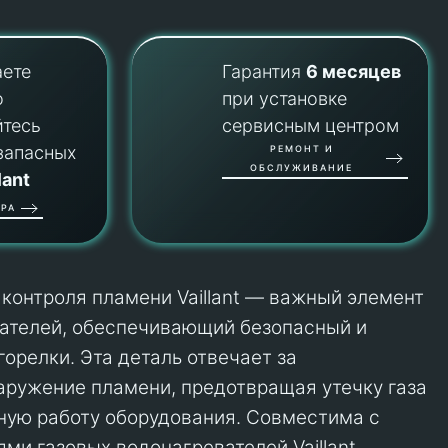
аете
Гарантия
6 месяцев
о
при установке
йтесь
сервисным центром
запасных
РЕМОНТ И
ОБСЛУЖИВАНИЕ
lant
РА
 контроля пламени Vaillant — важный элемент
ателей, обеспечивающий безопасный и
орелки. Эта деталь отвечает за
ружение пламени, предотвращая утечку газа
ную работу оборудования. Совместима с
ми газовых водонагревателей Vaillant,