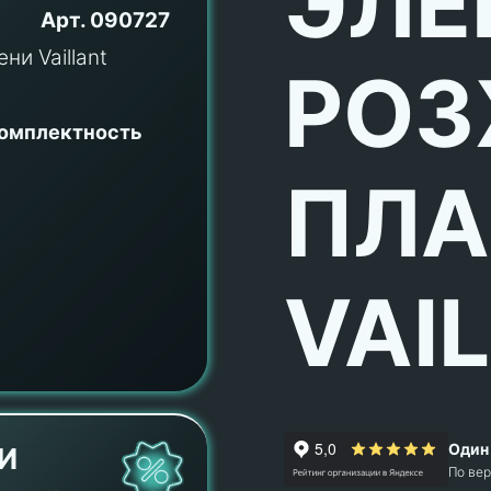
ЭЛЕ
Арт.
090727
РОЗ
комплектность
ПЛА
VAI
Один 
И
По ве