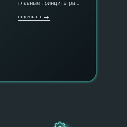
гарант
главные принципы ра...
провед
ОДРОБНЕЕ
работы
работат
быть ув
ПОДРОБН