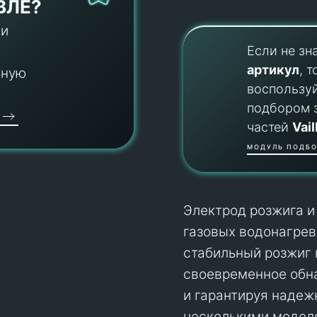
ВЛЕ?
 и
Если не зн
артикул
, т
ьную
воспользу
подбором 
частей
Vail
МОДУЛЬ ПОДБО
Электрод розжига и
газовых водонагрев
стабильный розжиг г
своевременное обна
и гарантируя надеж
несколькими моделя