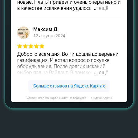
Vaillant Tech на карте Санкт‑Петербурга — Яндекс Карты