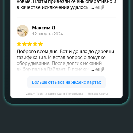
Vaillant Tech на карте Санкт‑Петербурга — Яндекс Карты