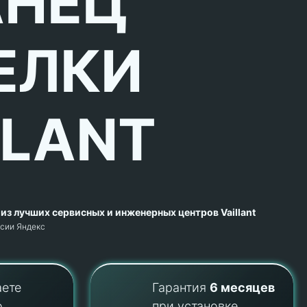
НЕЦ
ЕЛКИ
LLANT
из лучших сервисных и инженерных центров Vaillant
рсии Яндекс
аете
Гарантия
6 месяцев
о
при установке