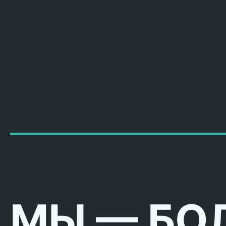
МЫ — БО