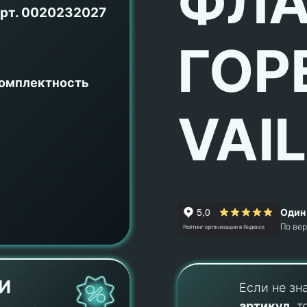
ФЛА
рт.
0020232027
ГОР
комплектность
VAI
Один 
По ве
И
Если не зн
артикул
, т