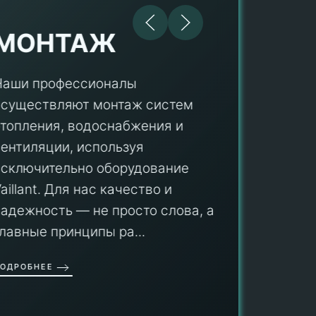
МОНТАЖ
Наши профессионалы
осуществляют монтаж систем
ПУ
отопления, водоснабжения и
вентиляции, используя
Мы гар
исключительно оборудование
профес
aillant. Для нас качество и
оборуд
надежность — не просто слова, а
гарант
главные принципы ра...
провед
ОДРОБНЕЕ
работы
работат
быть ув