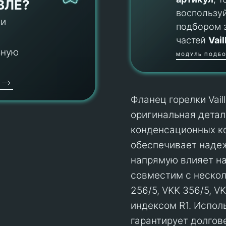
ВЛЕ?
воспользу
 и
подбором 
частей
Vail
ьную
МОДУЛЬ ПОДБО
Фланец горелки Vail
оригинальная детал
конденсационных ко
обеспечивает надеж
напрямую влияет на
совместим с нескол
256/5, VKK 356/5, V
индексом R1. Исполь
гарантирует долгов