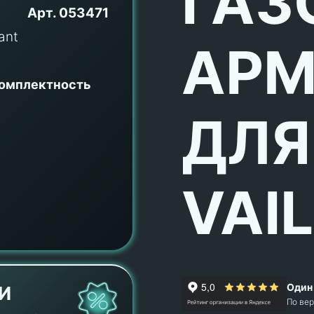
ГАЗ
Арт.
053471
АРМ
комплектность
ДЛЯ
VAI
Один 
И
По ве