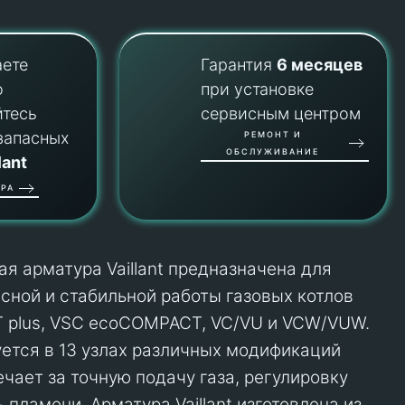
аете
Гарантия
6 месяцев
о
при установке
йтесь
сервисным центром
запасных
РЕМОНТ И
ОБСЛУЖИВАНИЕ
lant
РА
я арматура Vaillant предназначена для
сной и стабильной работы газовых котлов
T plus, VSC ecoCOMPACT, VC/VU и VCW/VUW.
уется в 13 узлах различных модификаций
чает за точную подачу газа, регулировку
 пламени. Арматура Vaillant изготовлена из