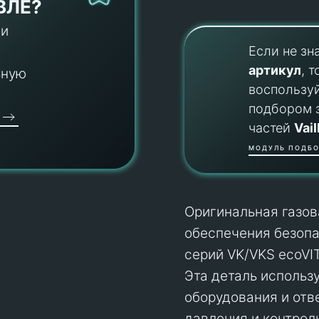
ВЛЕ?
 и
Если не зн
артикул
, т
ьную
воспользу
подбором 
частей
Vail
МОДУЛЬ ПОДБО
Оригинальная газова
обеспечения безопа
серий VK/VKS ecoVI
Эта деталь использ
оборудования и отве
давления и контроль