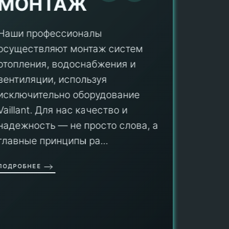
МОНТАЖ
Наши профессионалы
осуществляют монтаж систем
ПУ
отопления, водоснабжения и
вентиляции, используя
Мы гар
исключительно оборудование
профес
aillant. Для нас качество и
оборуд
надежность — не просто слова, а
гарант
главные принципы ра...
провед
ОДРОБНЕЕ
работы
работат
быть ув
ПОДРОБН