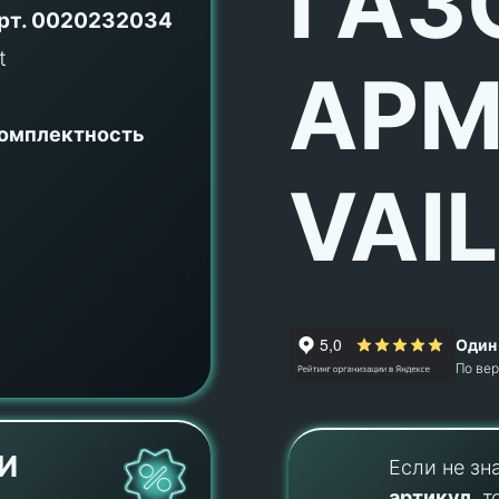
ГАЗ
рт.
0020232034
АРМ
комплектность
VAI
Один 
По ве
И
Если не зн
артикул
, т