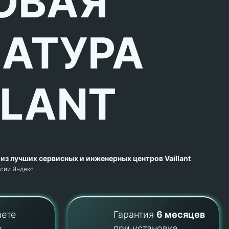
ОВАЯ
АТУРА
LLANT
из лучших сервисных и инженерных центров Vaillant
рсии Яндекс
аете
Гарантия
6 месяцев
о
при установке