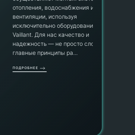
ПУ
отопления, водоснабжения и
вентиляции, используя
Мы гар
исключительно оборудование
профес
aillant. Для нас качество и
оборуд
надежность — не просто слова, а
гарант
главные принципы ра...
провед
ОДРОБНЕЕ
работы
работат
быть ув
ПОДРОБН