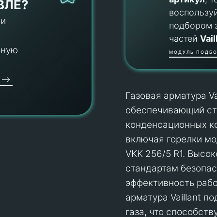
ВЛЕ?
воспользу
 и
подбором 
частей
Vail
ьную
МОДУЛЬ ПОДБО
Газовая арматура Va
обеспечивающий ст
конденсационных кот
включая горелки мод
VKK 256/5 R1. Высок
стандартам безопас
эффективность рабо
арматура Vaillant 
газа, что способст