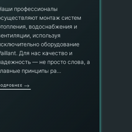
Наши профессионалы
осуществляют монтаж систем
ПУ
отопления, водоснабжения и
вентиляции, используя
Мы гар
исключительно оборудование
профес
aillant. Для нас качество и
оборуд
надежность — не просто слова, а
гарант
главные принципы ра...
провед
ОДРОБНЕЕ
работы
работат
быть ув
ПОДРОБН