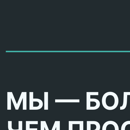
МЫ — БО
ЧЕМ ПРО