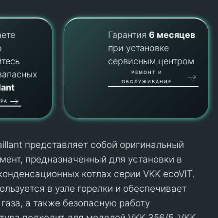
аете
Гарантия
6 месяцев
о
при установке
йтесь
сервисным центром
запасных
РЕМОНТ И
ОБСЛУЖИВАНИЕ
lant
РА
illant представляет собой оригинальный
ент, предназначенный для установки в
конденсационных котлах серии VKK ecoVIT.
ользуется в узле горелки и обеспечивает
газа, а также безопасную работу
тура подходит для моделей VKK 356/5, VKK