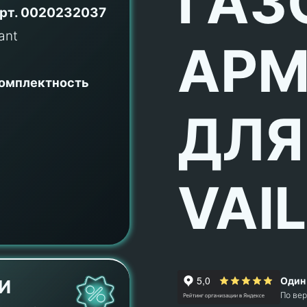
ГАЗ
рт.
0020232037
АРМ
комплектность
ДЛЯ
VAI
Один 
И
По ве