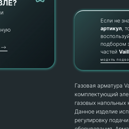
ВЛЕ?
 и
Если не зн
артикул
, т
ьную
воспользу
подбором 
частей
Vail
МОДУЛЬ ПОДБО
Газовая арматура Va
комплектующий элем
газовых напольных 
Данное изделие исп
регулировку подачи 
оборудования. Арма