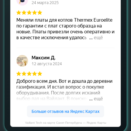
Vaillant Tech на карте Санкт‑Петербурга — Яндекс Карты