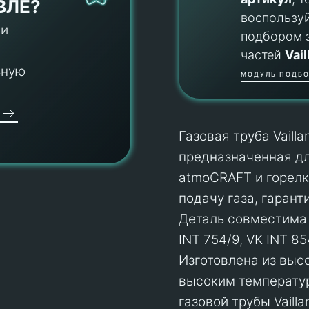
ВЛЕ?
воспользу
 и
подбором 
частей
Vail
ьную
МОДУЛЬ ПОДБО
Газовая труба Vaill
предназначенная дл
atmoCRAFT и горелк
подачу газа, гаран
Деталь совместима 
INT 754/9, VK INT 85
Изготовлена из выс
высоким температур
газовой трубы Vaill