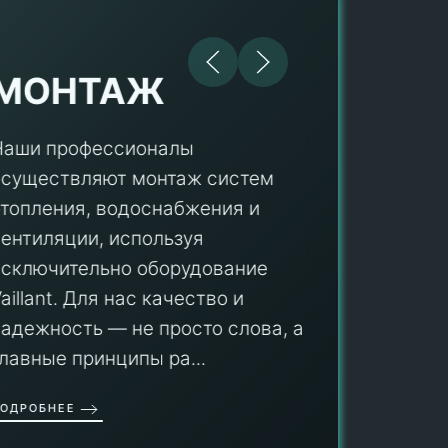
МОНТАЖ
Наши профессионалы
осуществляют монтаж систем
ПУ
отопления, водоснабжения и
вентиляции, используя
Мы гар
исключительно оборудование
профес
aillant. Для нас качество и
оборуд
надежность — не просто слова, а
гарант
главные принципы ра...
провед
ОДРОБНЕЕ
работы
работат