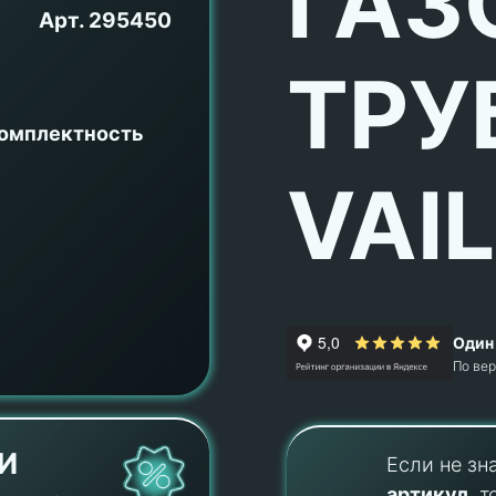
ГАЗ
Арт.
295450
ТРУ
комплектность
VAI
Один 
По ве
И
Если не зн
артикул
, т