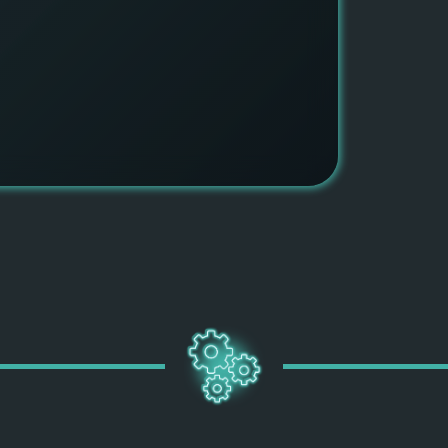
быть ув
ПОДРОБН