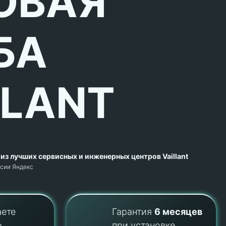
ОВАЯ
БА
LLANT
из лучших сервисных и инженерных центров Vaillant
рсии Яндекс
аете
Гарантия
6 месяцев
о
при установке