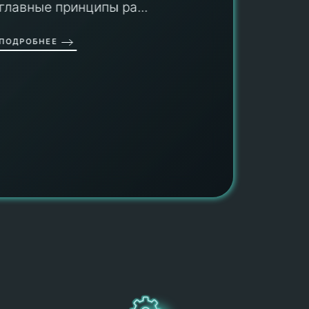
гарант
главные принципы ра...
провед
ОДРОБНЕЕ
работы
работат
быть ув
ПОДРОБН