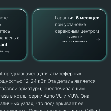
аете
Гарантия
6 месяцев
о
при установке
йтесь
сервисным центром
запасных
РЕМОНТ И
ОБСЛУЖИВАНИЕ
lant
РА
ant предназначена для атмосферных
ощностью 12-24 кВт. Эта деталь является
газовой арматуры, обеспечивающим
газа в котлы серии Atmo VU и VUW. Она
азличных узлах, что подчеркивает ее
адежность. Оригинальная запчасть Vaillant