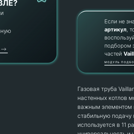
ВЛЕ?
 и
Если не зн
артикул
, т
ьную
воспользу
подбором 
частей
Vail
МОДУЛЬ ПОДБО
Газовая труба Vaill
настенных котлов м
важным элементом 
стабильную подачу 
используется в 11 р
универсальность и н