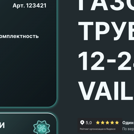
ГАЗ
Арт.
123421
ТРУ
комплектность
12-
VAI
Один 
И
По ве