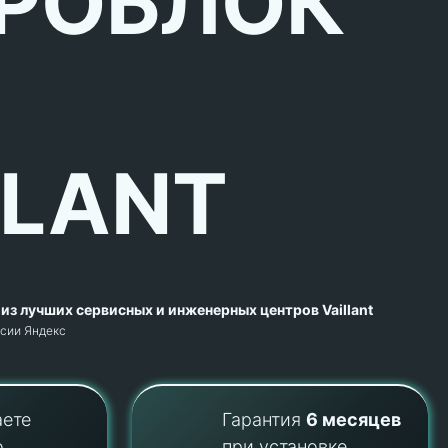
РОБЛОК
LLANT
из лучших сервисных и инженерных центров Vaillant
рсии Яндекс
аете
Гарантия
6 месяцев
о
при установке