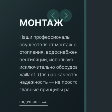
МОНТАЖ
Наши профессионалы
осуществляют монтаж систем
ПУ
отопления, водоснабжения и
вентиляции, используя
Мы гар
исключительно оборудование
профес
aillant. Для нас качество и
оборуд
надежность — не просто слова, а
гарант
главные принципы ра...
провед
ОДРОБНЕЕ
работы
работат