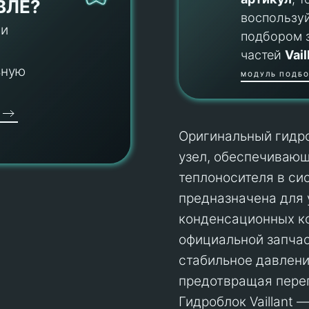
ВЛЕ?
воспользу
 и
подбором 
частей
Vail
ьную
МОДУЛЬ ПОДБО
Оригинальный гидро
узел, обеспечиваю
теплоносителя в си
предназначена для 
конденсационных к
официальной запчас
стабильное давлени
предотвращая перег
Гидроблок Vaillant