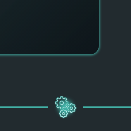
быть ув
ПОДРОБН