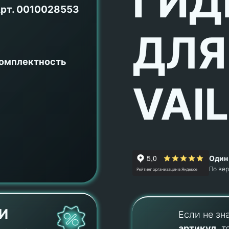
ГИД
рт.
0010028553
ДЛЯ
комплектность
VAI
Один 
По ве
И
Если не зн
артикул
, т