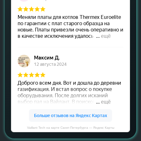
Vaillant Tech на карте Санкт‑Петербурга — Яндекс Карты