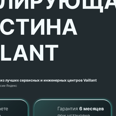
ОЛИРУЮЩ
СТИНА
LLANT
из лучших сервисных и инженерных центров Vaillant
рсии Яндекс
аете
Гарантия
6 месяцев
о
при установке