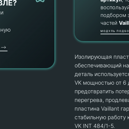
ВЛЕ?
воспользу
 и
подбором 
частей
Vail
ьную
МОДУЛЬ ПОДБО
Изолирующая пласти
обеспечивающий над
деталь используетс
VK мощностью от 6 
предотвратить поте
перегрева, продлев
пластина Vaillant 
стабильную работу 
VK INT 484/1-5.