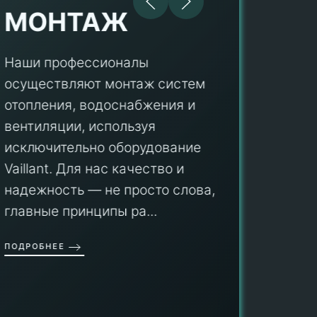
МОНТАЖ
Наши профессионалы
осуществляют монтаж систем
ПУ
отопления, водоснабжения и
вентиляции, используя
Мы гар
исключительно оборудование
профес
aillant. Для нас качество и
оборуд
надежность — не просто слова, а
гарант
главные принципы ра...
провед
ОДРОБНЕЕ
работы
работат
быть ув