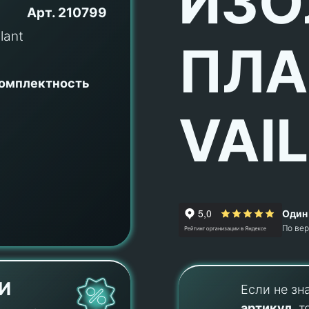
ИЗ
Арт.
210799
ПЛА
комплектность
VAI
Один 
По ве
И
Если не зн
артикул
, т