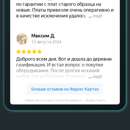
Vaillant Tech на карте Санкт‑Петербурга — Яндекс Карты