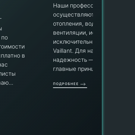
Наши профессионалы
осуществляют монтаж систем
ПУ
отопления, водоснабжения и
вентиляции, используя
Мы гар
исключительно оборудование
профес
aillant. Для нас качество и
оборуд
надежность — не просто слова, а
гарант
главные принципы ра...
провед
ОДРОБНЕЕ
работы
работат
быть ув
ПОДРОБН