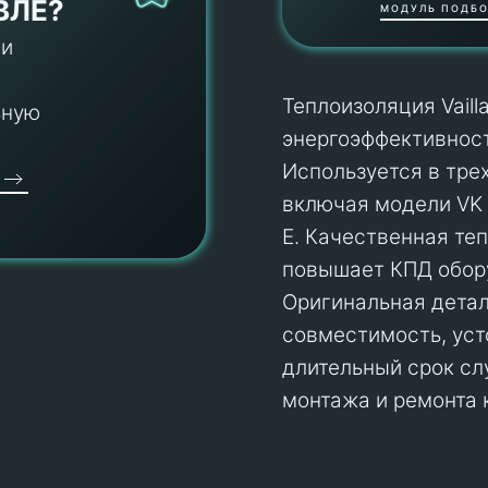
ВЛЕ?
МОДУЛЬ ПОДБО
 и
Теплоизоляция Vail
ьную
энергоэффективност
Используется в трех
включая модели VK I
E. Качественная те
повышает КПД обору
Оригинальная деталь
совместимость, уст
длительный срок сл
монтажа и ремонта 