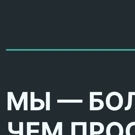
МЫ — БО
ЧЕМ ПРО