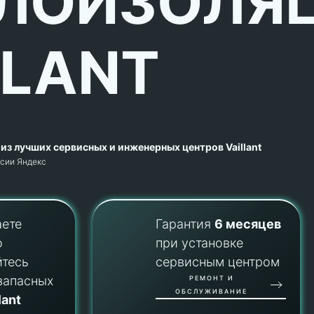
ЛОИЗОЛЯ
LLANT
из лучших сервисных и инженерных центров Vaillant
рсии Яндекс
аете
Гарантия
6 месяцев
о
при установке
йтесь
сервисным центром
запасных
РЕМОНТ И
ОБСЛУЖИВАНИЕ
lant