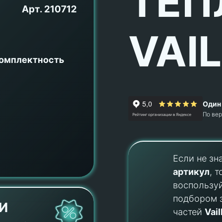
ТЕП
Арт.
210712
VAI
комплектность
Один 
По ве
Если не зн
артикул
, т
воспользу
подбором 
И
частей
Vail