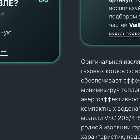
ВЛЕ?
воспользу
 и
подбором 
частей
Vail
ьную
МОДУЛЬ ПОДБО
Оригинальная изоля
газовых котлов со в
обеспечивает эффе
минимизируя тепло
энергоэффективност
компактных водона
модели VSC 206/4-5
родной изоляции га
характеристик, над