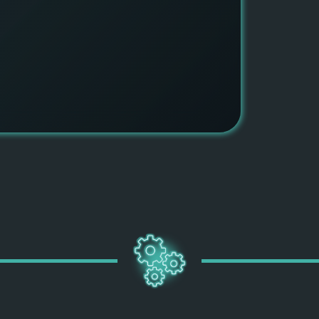
быть ув
ПОДРОБН