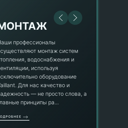
МОНТАЖ
Наши профессионалы
осуществляют монтаж систем
ПУ
отопления, водоснабжения и
вентиляции, используя
Мы гар
исключительно оборудование
профес
aillant. Для нас качество и
оборуд
надежность — не просто слова, а
гарант
главные принципы ра...
провед
ОДРОБНЕЕ
работы
работат