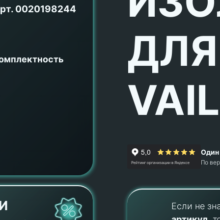
ИЗО
рт.
0020198244
ДЛЯ
комплектность
VAI
Один 
По ве
И
Если не зн
артикул
, т