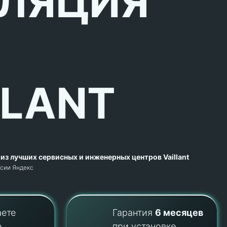
ЛЯЦИЯ
LLANT
из лучших сервисных и инженерных центров Vaillant
рсии Яндекс
аете
Гарантия
6 месяцев
о
при установке