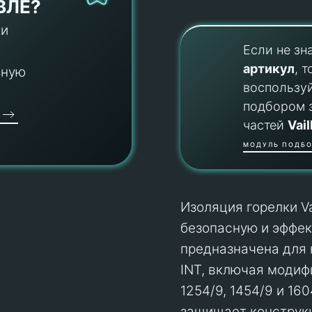
ВЛЕ?
 и
Если не зн
артикул
, т
ьную
воспользу
подбором 
частей
Vail
МОДУЛЬ ПОДБО
Изоляция горелки V
безопасную и эффек
предназначена для 
INT, включая модифи
1254/9, 1454/9 и 16
защищает конструкц