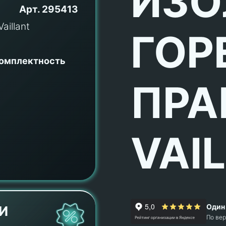
ИЗО
Арт.
295413
ГОР
комплектность
ПРА
VAI
Один 
И
По ве