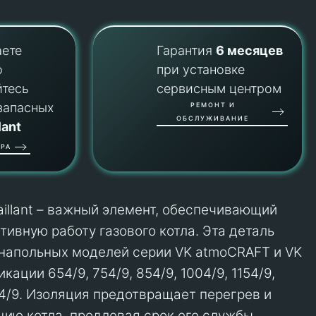
аете
Гарантия
6 месяцев
о
при установке
йтесь
сервисным центром
запасных
РЕМОНТ И
ОБСЛУЖИВАНИЕ
lant
РА
aillant – важный элемент, обеспечивающий
тивную работу газового котла. Эта деталь
напольных моделей серии VK atmoCRAFT и VK
кации 654/9, 754/9, 854/9, 1004/9, 1154/9,
04/9. Изоляция предотвращает перегрев и
ию котла, продлевая срок его службы.