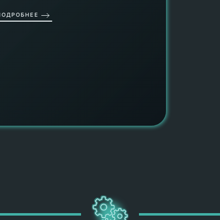
провед
ОДРОБНЕЕ
работы
работат
быть ув
ПОДРОБН