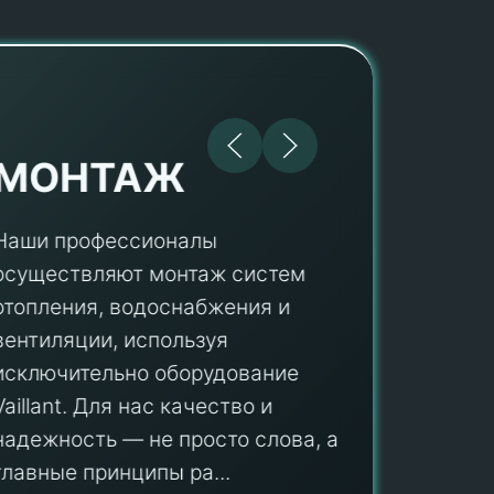
МОНТАЖ
Наши профессионалы
осуществляют монтаж систем
ПУ
отопления, водоснабжения и
вентиляции, используя
Мы гар
исключительно оборудование
профес
aillant. Для нас качество и
оборуд
надежность — не просто слова, а
гарант
главные принципы ра...