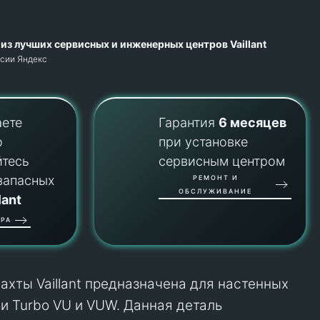
из лучших сервисных и инженерных центров Vaillant
рсии Яндекс
аете
Гарантия
6 месяцев
о
при установке
йтесь
сервисным центром
запасных
РЕМОНТ И
ОБСЛУЖИВАНИЕ
lant
РА
ахты Vaillant предназначена для настенных
ии Turbo VU и VUW. Данная деталь