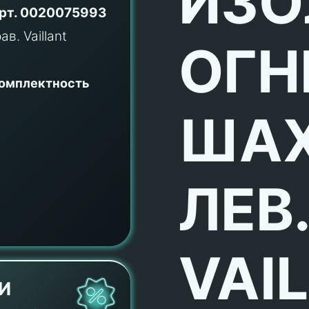
ИЗО
рт.
0020075993
ОГН
комплектность
ШАХ
ЛЕВ
VAI
И