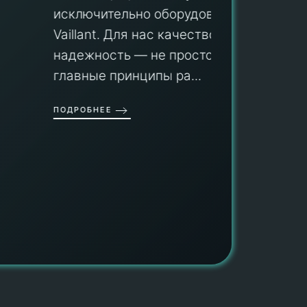
Мы гар
исключительно оборудование
профес
aillant. Для нас качество и
оборуд
надежность — не просто слова, а
гарант
главные принципы ра...
провед
ОДРОБНЕЕ
работы
работат
быть ув
ПОДРОБН