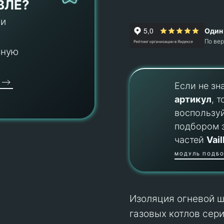
ВЛЕ?
 и
Один 
По ве
ьную
Если не зн
артикул
, т
воспользу
подбором 
частей
Vail
МОДУЛЬ ПОДБО
Изоляция огневой ш
газовых котлов сер