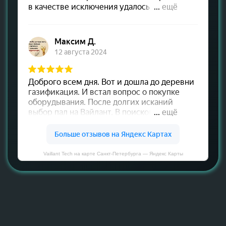
Vaillant Tech на карте Санкт‑Петербурга — Яндекс Карты