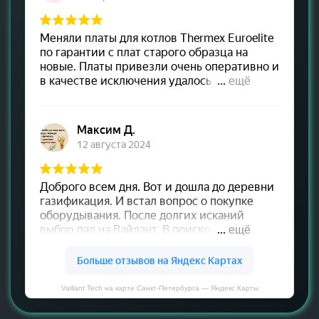
Vaillant Tech на карте Санкт‑Петербурга — Яндекс Карты