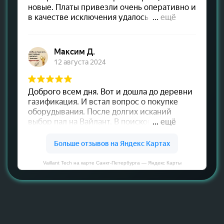
Vaillant Tech на карте Санкт‑Петербурга — Яндекс Карты