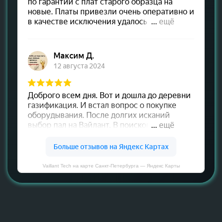
Vaillant Tech на карте Санкт‑Петербурга — Яндекс Карты