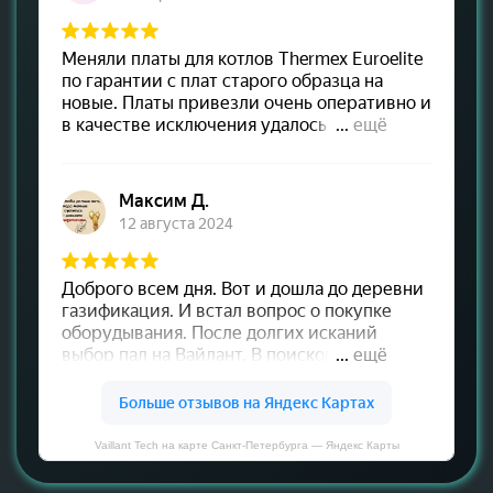
Vaillant Tech на карте Санкт‑Петербурга — Яндекс Карты