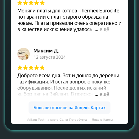
Vaillant Tech на карте Санкт‑Петербурга — Яндекс Карты