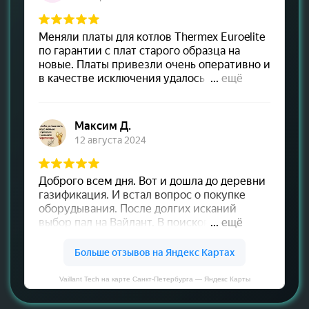
Vaillant Tech на карте Санкт‑Петербурга — Яндекс Карты