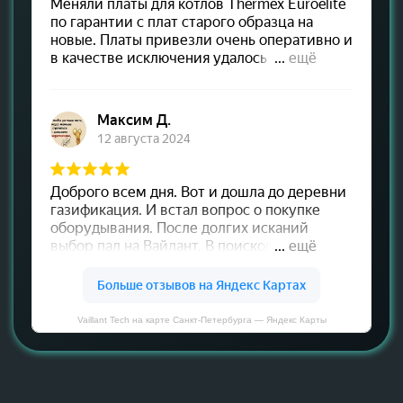
Vaillant Tech на карте Санкт‑Петербурга — Яндекс Карты