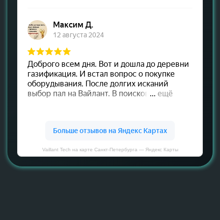
Vaillant Tech на карте Санкт‑Петербурга — Яндекс Карты