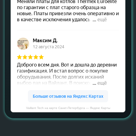
Vaillant Tech на карте Санкт‑Петербурга — Яндекс Карты