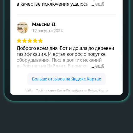
Vaillant Tech на карте Санкт‑Петербурга — Яндекс Карты