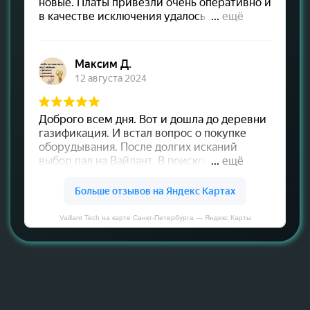
Vaillant Tech на карте Санкт‑Петербурга — Яндекс Карты