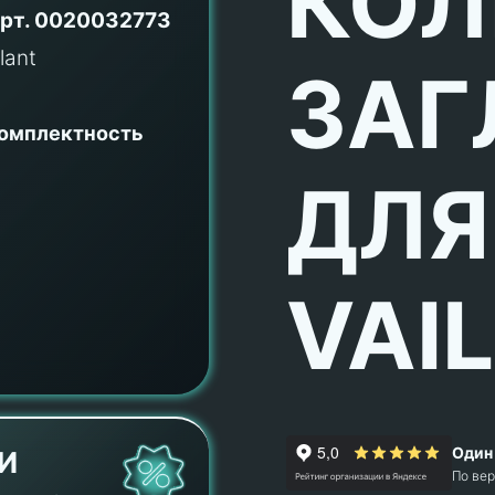
КОЛ
рт.
0020032773
ЗАГ
комплектность
ДЛЯ
VAI
Один 
И
По ве