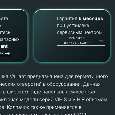
аете
Гарантия
6 месяцев
о
при установке
йтесь
сервисным центром
запасных
РЕМОНТ И
ОБСЛУЖИВАНИЕ
lant
РА
шка Vaillant предназначена для герметичного
ческих отверстий в оборудовании. Данная
я в широком ряде напольных емкостных
включая модели серий VIH S и VIH R объемом
ов. Колпачок также применяется в
ля гелиосистем, таких как auroSTOR,