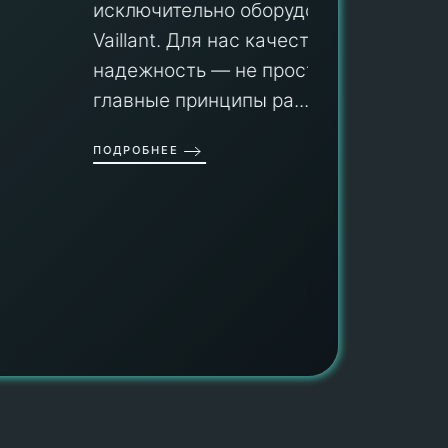
Мы гар
исключительно оборудование
профес
aillant. Для нас качество и
оборуд
надежность — не просто слова, а
гарант
главные принципы ра...
провед
ОДРОБНЕЕ
работы
работат
быть ув
ПОДРОБН