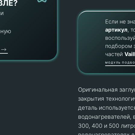
ВЛЕ?
 и
Если не зн
артикул
, т
ьную
воспользу
подбором 
частей
Vail
МОДУЛЬ ПОДБО
Оригинальная заглу
закрытия технологи
деталь используетс
водонагревателей, 
300, 400 и 500 литр
водонагревателях д