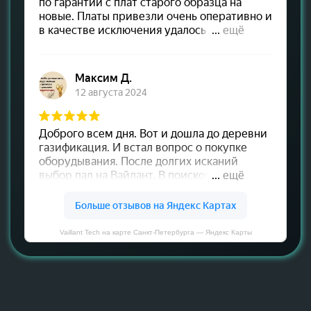
Vaillant Tech на карте Санкт‑Петербурга — Яндекс Карты