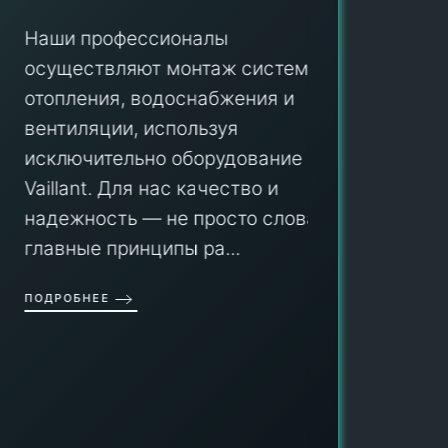
Наши профессионалы
осуществляют монтаж систем
ПУ
отопления, водоснабжения и
вентиляции, используя
Мы гар
исключительно оборудование
профес
aillant. Для нас качество и
оборуд
надежность — не просто слова, а
гарант
главные принципы ра...
провед
ОДРОБНЕЕ
работы
работат
быть ув
ПОДРОБН