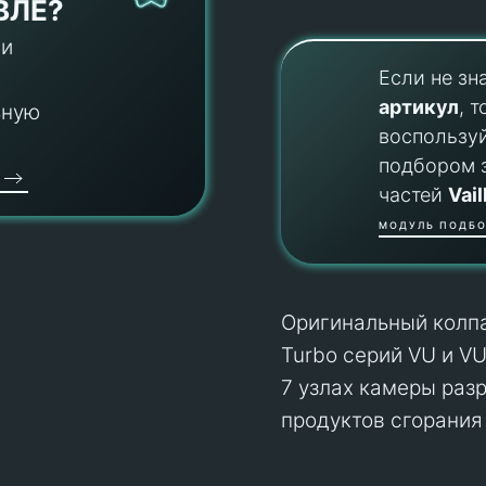
ВЛЕ?
 и
Если не зн
артикул
, т
ьную
воспользу
подбором 
частей
Vail
МОДУЛЬ ПОДБО
Оригинальный колпа
Turbo серий VU и V
7 узлах камеры раз
продуктов сгорания