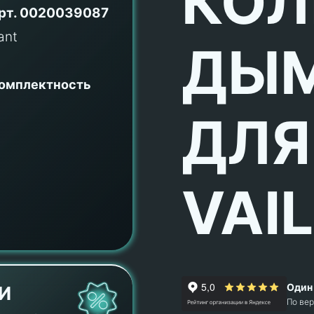
КОЛ
рт.
0020039087
ДЫ
комплектность
ДЛЯ
VAI
Один 
И
По ве