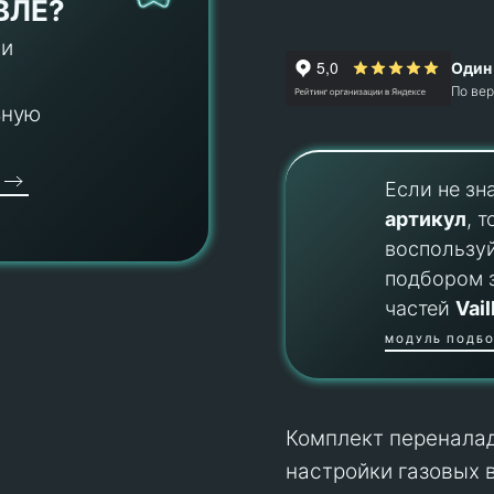
ВЛЕ?
 и
Один 
По ве
ьную
Если не зн
артикул
, т
воспользу
подбором 
частей
Vail
МОДУЛЬ ПОДБО
Комплект переналадк
настройки газовых 