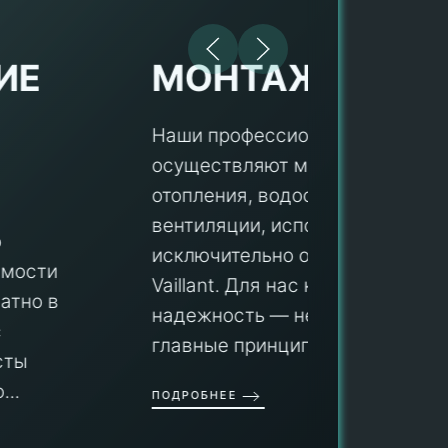
МОНТАЖ
Наши профессионалы
осуществляют монтаж систем
ПУ
отопления, водоснабжения и
вентиляции, используя
Мы гар
исключительно оборудование
профес
aillant. Для нас качество и
оборуд
надежность — не просто слова, а
гарант
главные принципы ра...
провед
ОДРОБНЕЕ
работы
работат