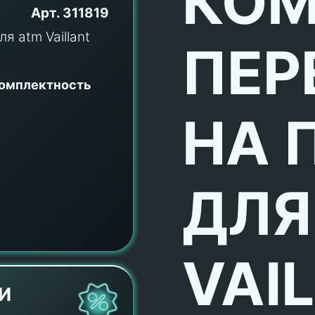
КОМ
Арт.
311819
ПЕР
комплектность
НА 
ДЛЯ
VAI
И