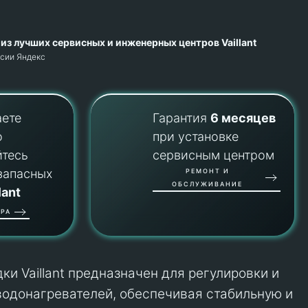
из лучших сервисных и инженерных центров Vaillant
рсии Яндекс
аете
Гарантия
6 месяцев
о
при установке
йтесь
сервисным центром
запасных
РЕМОНТ И
ОБСЛУЖИВАНИЕ
lant
РА
и Vaillant предназначен для регулировки и
водонагревателей, обеспечивая стабильную и