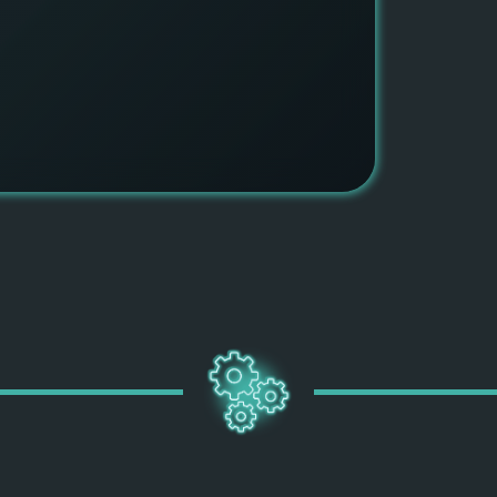
быть ув
ПОДРОБН