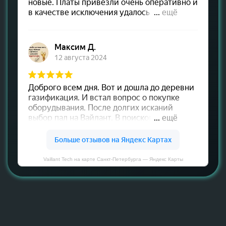
Vaillant Tech на карте Санкт‑Петербурга — Яндекс Карты