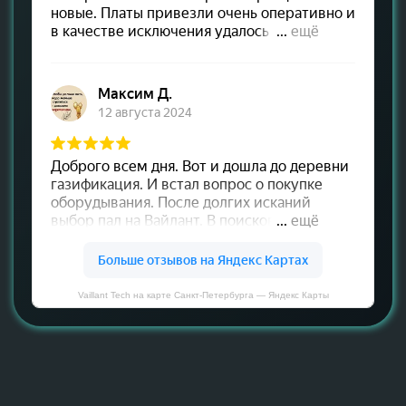
Vaillant Tech на карте Санкт‑Петербурга — Яндекс Карты