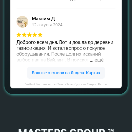
Vaillant Tech на карте Санкт‑Петербурга — Яндекс Карты