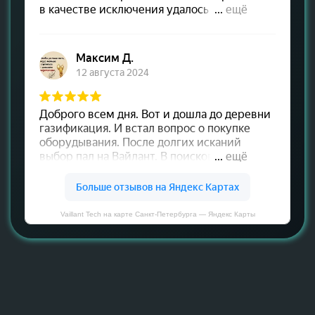
Vaillant Tech на карте Санкт‑Петербурга — Яндекс Карты