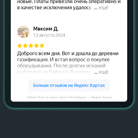
Vaillant Tech на карте Санкт‑Петербурга — Яндекс Карты