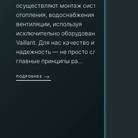
осуществляют монтаж систем
ПУ
отопления, водоснабжения и
вентиляции, используя
Мы гар
исключительно оборудование
профес
aillant. Для нас качество и
оборуд
надежность — не просто слова, а
гарант
главные принципы ра...
провед
ОДРОБНЕЕ
работы
работат
быть ув
ПОДРОБН