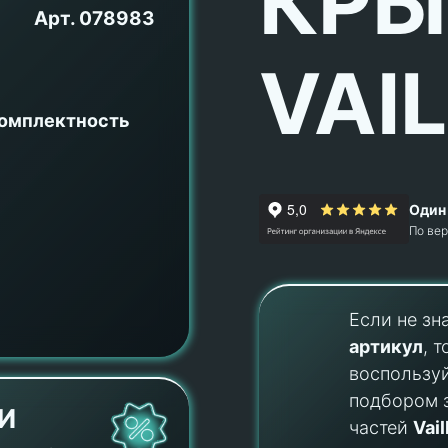
КР
Арт.
078983
VAI
комплектность
Один 
По ве
Если не зн
артикул
, т
воспользу
подбором 
И
частей
Vail