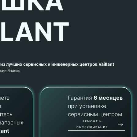
ЫШКА
LLANT
из лучших сервисных и инженерных центров Vaillant
рсии Яндекс
аете
Гарантия
6 месяцев
о
при установке
йтесь
сервисным центром
запасных
РЕМОНТ И
ОБСЛУЖИВАНИЕ
lant